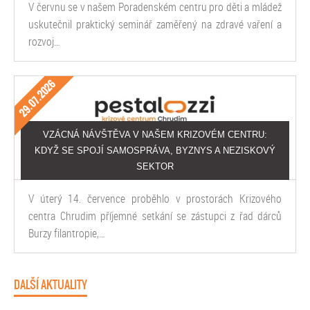
V červnu se v našem Poradenském centru pro děti a mládež
uskutečnil praktický seminář zaměřený na zdravé vaření a
rozvoj…
29.07.2026
VZÁCNÁ NÁVŠTĚVA V NAŠEM KRIZOVÉM CENTRU:
KDYŽ SE SPOJÍ SAMOSPRÁVA, BYZNYS A NEZISKOVÝ
SEKTOR
V úterý 14. července proběhlo v prostorách Krizového
centra Chrudim příjemné setkání se zástupci z řad dárců
Burzy filantropie,…
DALŠÍ AKTUALITY