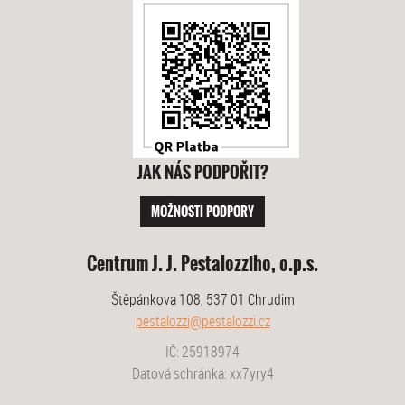
JAK NÁS PODPOŘIT?
MOŽNOSTI PODPORY
Centrum J. J. Pestalozziho, o.p.s.
Štěpánkova 108, 537 01 Chrudim
pestalozzi@pestalozzi.cz
IČ: 25918974
Datová schránka: xx7yry4