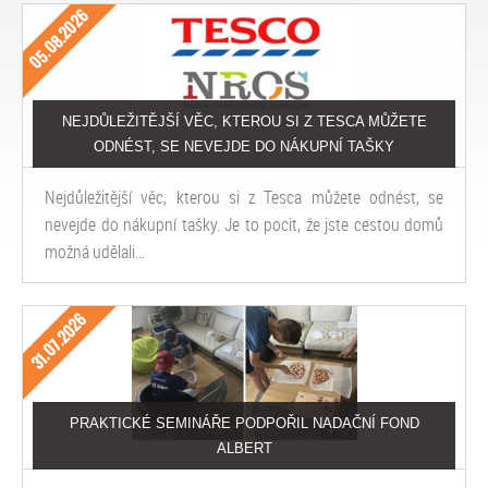
05.08.2026
NEJDŮLEŽITĚJŠÍ VĚC, KTEROU SI Z TESCA MŮŽETE
ODNÉST, SE NEVEJDE DO NÁKUPNÍ TAŠKY
Nejdůležitější věc, kterou si z Tesca můžete odnést, se
nevejde do nákupní tašky. Je to pocit, že jste cestou domů
možná udělali…
31.07.2026
PRAKTICKÉ SEMINÁŘE PODPOŘIL NADAČNÍ FOND
ALBERT