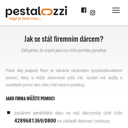
Facebook
Instagram
Jak se stát firemním dárcem?
Děkujeme, že stejně jako my cítíte potřebu pomáhat.
Právě díky podpoře firem se stáváme nezávislým zprostředkovatelem
pomoci, který si může stanovovat vyšší cíle, rozvíjet své služby a
soustředit pomoc tam, kde ji lidé nejvíce potřebují.
JAKO FIRMA MŮŽETE POMOCI
zasláním peněžitého daru na náš dárcovský účet číslo
4289681369/0800
na základě darovací smlouvy