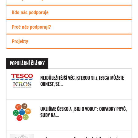
Kdo nás podporuje
Proč nás podporují?
Projekty
POPULÁRNÍ ČLÁNKY
NEJDŮLEŽITĚJŠÍ VĚC, KTEROU SI Z TESCA MŮŽETE
ODNÉST, SE…
UKLIĎME ČESKO A „BOJ O VODU“: ODPADKY PRYČ,
SUDY NA…