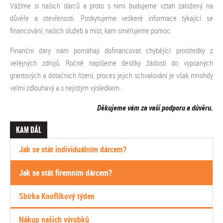
Vážíme si našich dárců a proto s nimi budujeme vztah založený na
důvěře a otevřenosti. Poskytujeme veškeré informace týkající se
financování, našich služeb a míst, kam směřujeme pomoc.
Finanční dary nám pomáhají dofinancovat chybějící prostředky z
veřejných zdrojů. Ročně napíšeme desítky žádostí do vypsaných
grantových a dotačních řízení, proces jejich schvalování je však mnohdy
velmi zdlouhavý a s nejistým výsledkem.
Děkujeme vám za vaši podporu a důvěru.
KAM DÁL
Jak se stát individuálním dárcem?
Jak se stát firemním dárcem?
Sbírka Knoflíkový týden
Nákup našich výrobků