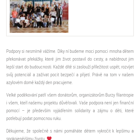
Podpory si nesmírně vážíme. Díky ní budeme moci pomoci mnoha dětem
překonávat překážky, které jim život postavil do cesty, a nabídnout jim
lepší start do budoucnosti. Každé dítě si zaslouží příležitost uspět, rozvíjet
svůj potenciál a zažívat pocit bezpečí a přijetí. Právě na tom v našem
azylovém domě každý den pracujeme.
Velké poděkování patří všem donátorům, organizátorům Burzy filantropie
i všem, kteří našemu projektu důvěřovali. Vaše podpora není jen finanční
pomocí – je především vyjádřením solidarity a zájmu o děti, které
potřebují podat pomocnou ruku.
Děkujeme, že společně s námi pomáháte dětem vykročit k lepšímu a
spokojenějšímu životu.