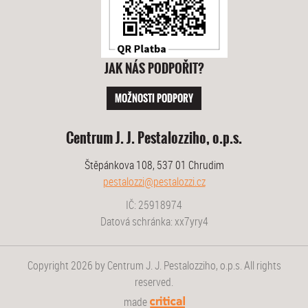
JAK NÁS PODPOŘIT?
MOŽNOSTI PODPORY
Centrum J. J. Pestalozziho, o.p.s.
Štěpánkova 108, 537 01 Chrudim
pestalozzi@pestalozzi.cz
IČ: 25918974
Datová schránka: xx7yry4
Copyright 2026 by Centrum J. J. Pestalozziho, o.p.s. All rights
reserved.
made