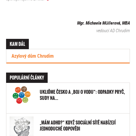
Mgr. Michaela Müllerová, MBA
vedoucí AD Chrudim
KAM DÁL
Azylový dům Chrudim
POPULÁRNÍ ČLÁNKY
UKLIĎME ČESKO A „BOJ O VODU“: ODPADKY PRYČ,
SUDY NA…
„MÁM ADHD?“ KDYŽ SOCIÁLNÍ SÍTĚ NABÍZEJÍ
JEDNODUCHÉ ODPOVĚDI