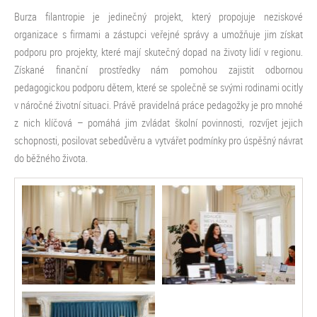
Burza filantropie je jedinečný projekt, který propojuje neziskové
organizace s firmami a zástupci veřejné správy a umožňuje jim získat
podporu pro projekty, které mají skutečný dopad na životy lidí v regionu.
Získané finanční prostředky nám pomohou zajistit odbornou
pedagogickou podporu dětem, které se společně se svými rodinami ocitly
v náročné životní situaci. Právě pravidelná práce pedagožky je pro mnohé
z nich klíčová – pomáhá jim zvládat školní povinnosti, rozvíjet jejich
schopnosti, posilovat sebedůvěru a vytvářet podmínky pro úspěšný návrat
do běžného života.