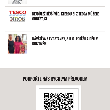
NEJDŮLEŽITĚJŠÍ VĚC, KTEROU SI Z TESCA MŮŽETE
ODNÉST, SE…
NÁVŠTĚVA Z EVT STAVBY, S.R.O. POTĚŠILA DĚTI V
KRIZOVÉM…
PODPOŘTE NÁS RYCHLÝM PŘEVODEM