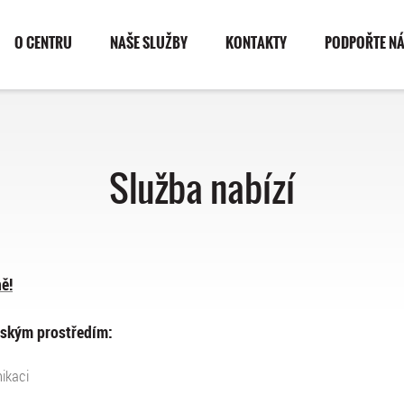
O CENTRU
NAŠE SLUŽBY
KONTAKTY
PODPOŘTE N
Služba nabízí
ě!
nským prostředím:
ikaci