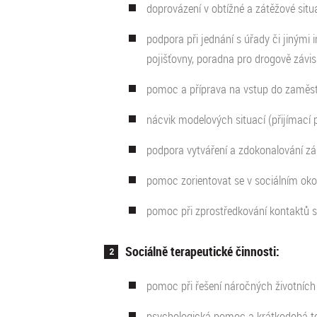
doprovázení v obtížné a zátěžové situ
podpora při jednání s úřady či jinými 
pojišťovny, poradna pro drogově závisl
pomoc a příprava na vstup do zaměst
nácvik modelových situací (přijímací 
podpora vytváření a zdokonalování zá
pomoc zorientovat se v sociálním okol
pomoc při zprostředkování kontaktů s
Sociálně terapeutické činnosti:
pomoc při řešení náročných životních 
psychologická pomoc a krátkodobá te