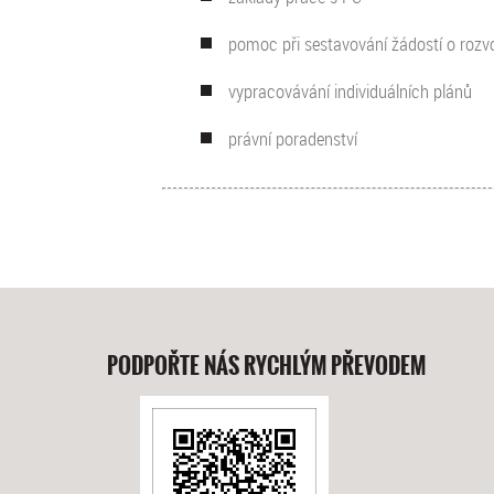
pomoc při sestavování žádostí o rozvo
vypracovávání individuálních plánů
právní poradenství
PODPOŘTE NÁS RYCHLÝM PŘEVODEM