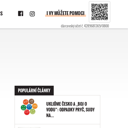
Facebook
Instagram
I VY MŮŽETE POMOCI
ÁS
dárcovský účet č.
4289681369/0800
POPULÁRNÍ ČLÁNKY
UKLIĎME ČESKO A „BOJ O
VODU“: ODPADKY PRYČ, SUDY
NA…