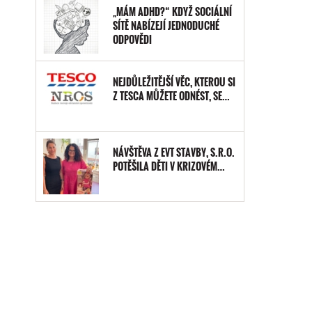
„MÁM ADHD?“ KDYŽ SOCIÁLNÍ
SÍTĚ NABÍZEJÍ JEDNODUCHÉ
ODPOVĚDI
NEJDŮLEŽITĚJŠÍ VĚC, KTEROU SI
Z TESCA MŮŽETE ODNÉST, SE…
NÁVŠTĚVA Z EVT STAVBY, S.R.O.
POTĚŠILA DĚTI V KRIZOVÉM…