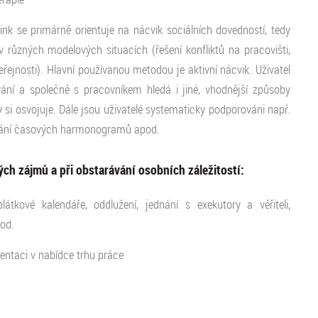
ink se primárně orientuje na nácvik sociálních dovedností, tedy
 různých modelových situacích (řešení konfliktů na pracovišti,
řejnosti). Hlavní používanou metodou je aktivní nácvik. Uživatel
ní a společně s pracovníkem hledá i jiné, vhodnější způsoby
y si osvojuje. Dále jsou uživatelé systematicky podporováni např.
žování časových harmonogramů apod.
ch zájmů a při obstarávání osobních záležitostí:
átkové kalendáře, oddlužení, jednání s exekutory a věřiteli,
pod.
entaci v nabídce trhu práce