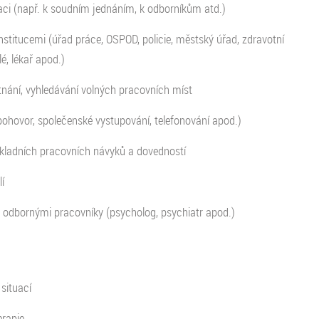
aci (např. k soudním jednáním, k odborníkům atd.)
institucemi (úřad práce, OSPOD, policie, městský úřad, zdravotní
é, lékař apod.)
nání, vyhledávání volných pracovních míst
pohovor, společenské vystupování, telefonování apod.)
kladních pracovních návyků a dovedností
í
 odbornými pracovníky (psycholog, psychiatr apod.)
situací
rapie