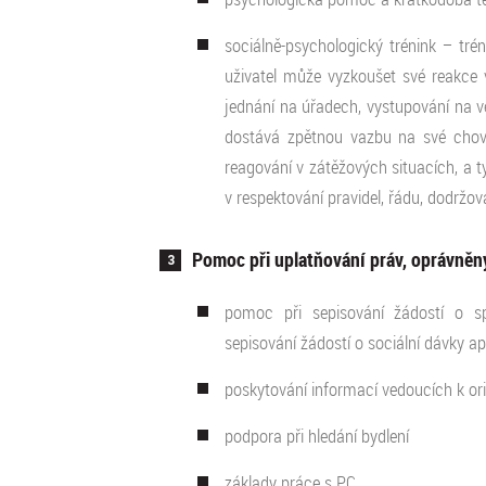
sociálně-psychologický trénink
–
trén
uživatel může vyzkoušet své reakce v
jednání na úřadech, vystupování na ve
dostává zpětnou vazbu na své chová
reagování v zátěžových situacích, a t
v respektování pravidel, řádu, dodr
Pomoc při uplatňování práv, oprávněný
pomoc při sepisování žádostí o spl
sepisování žádostí o sociální dávky a
poskytování informací vedoucích k ori
podpora při hledání bydlení
základy práce s PC