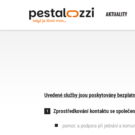
AKTUALITY
Uvedené služby jsou poskytovány bezplatn
Zprostředkování kontaktu se společe
pomoc a podpora při jednání a komun