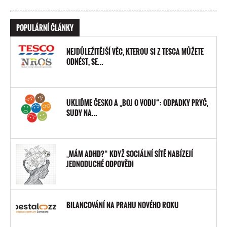
POPULÁRNÍ ČLÁNKY
NEJDŮLEŽITĚJŠÍ VĚC, KTEROU SI Z TESCA MŮŽETE
ODNÉST, SE…
UKLIĎME ČESKO A „BOJ O VODU“: ODPADKY PRYČ,
SUDY NA…
„MÁM ADHD?“ KDYŽ SOCIÁLNÍ SÍTĚ NABÍZEJÍ
JEDNODUCHÉ ODPOVĚDI
BILANCOVÁNÍ NA PRAHU NOVÉHO ROKU