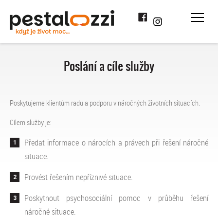
Facebook
Instagram
Poslání a cíle služby
Poskytujeme klientům radu a podporu v náročných životních situacích.
Cílem služby je:
Předat informace o nárocích a právech při řešení náročné
situace.
Provést řešením nepříznivé situace.
Poskytnout psychosociální pomoc v průběhu řešení
náročné situace.