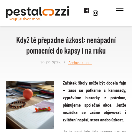
Facebook
Instagram
Když tě přepadne úzkost: nenápadní
pomocníci do kapsy i na ruku
29. 09. 2025
/
Archiv aktualit
Začátek školy může být docela fajn
– zase se potkáme s kamarády,
vyprávíme historky z prázdnin,
plánujeme společné akce. Jenže
nezřídka se začne objevovat i
zvláštní napětí, stres anebo úzkost.
Je to pocit, kdy tělo reaguje jako na