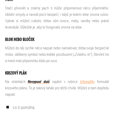
Stačí přivonět a známý pach ti může připomenout něco příjemného.
Uklidní smysly a navodí pocit bezpečí, i když je kolem tebe zrovna rušno.
Vybrat si můžeš cokoliv, třeba vůni ovoce, máty, vanilky nebo právě
levandule. Důležité je, aby to fungovalo zrovna na tebe.
BLOK NEBO BLOČEK
Můžeš do něj rychle něco napsat nebo namalovat, třeba svoje bezpečné
místo, oblíbený symbol nebo krátké povzbuzení (
„Zvládnu to“
). Otevřeš ho
a hned máš připomínku klidu po ruce.
KRIZOVÝ PLÁN
Na stránkách
Nevypusť duši
najdeš v rubrice
Infografiky
formulář
krizového plánu. To je takový tahák pro těžší chvíle. Můžeš si tam dopředu
napsat:
co ti pomáhá,