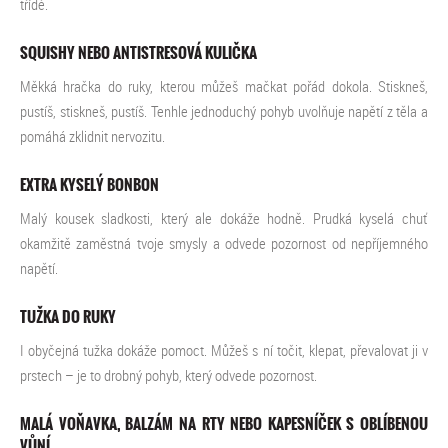
třídě.
SQUISHY NEBO ANTISTRESOVÁ KULIČKA
Měkká hračka do ruky, kterou můžeš mačkat pořád dokola. Stiskneš,
pustíš, stiskneš, pustíš. Tenhle jednoduchý pohyb uvolňuje napětí z těla a
pomáhá zklidnit nervozitu.
EXTRA KYSELÝ BONBON
Malý kousek sladkosti, který ale dokáže hodně. Prudká kyselá chuť
okamžitě zaměstná tvoje smysly a odvede pozornost od nepříjemného
napětí.
TUŽKA DO RUKY
I obyčejná tužka dokáže pomoct. Můžeš s ní točit, klepat, převalovat ji v
prstech – je to drobný pohyb, který odvede pozornost.
MALÁ VOŇAVKA, BALZÁM NA RTY NEBO KAPESNÍČEK S OBLÍBENOU
VŮNÍ