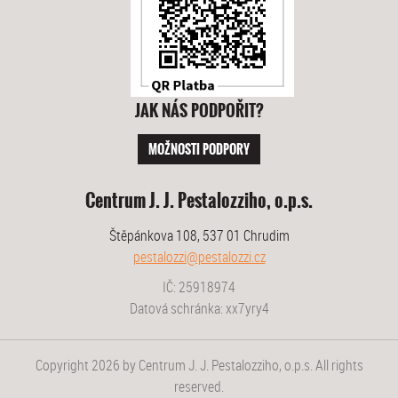
JAK NÁS PODPOŘIT?
MOŽNOSTI PODPORY
Centrum J. J. Pestalozziho, o.p.s.
Štěpánkova 108, 537 01 Chrudim
pestalozzi@pestalozzi.cz
IČ: 25918974
Datová schránka: xx7yry4
Copyright 2026 by Centrum J. J. Pestalozziho, o.p.s. All rights
reserved.