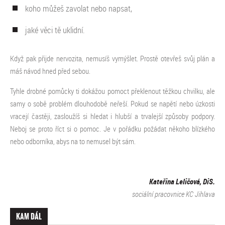
koho můžeš zavolat nebo napsat,
jaké věci tě uklidní.
Když pak přijde nervozita, nemusíš vymýšlet. Prostě otevřeš svůj plán a
máš návod hned před sebou.
Tyhle drobné pomůcky ti dokážou pomoct překlenout těžkou chvilku, ale
samy o sobě problém dlouhodobě neřeší. Pokud se napětí nebo úzkosti
vracejí častěji, zasloužíš si hledat i hlubší a trvalejší způsoby podpory.
Neboj se proto říct si o pomoc. Je v pořádku požádat někoho blízkého
nebo odborníka, abys na to nemusel být sám.
Kateřina Leličová, DiS.
sociální pracovnice KC Jihlava
KAM DÁL