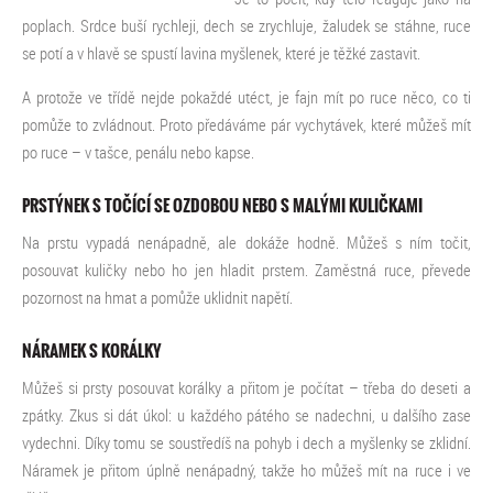
poplach. Srdce buší rychleji, dech se zrychluje, žaludek se stáhne, ruce
se potí a v hlavě se spustí lavina myšlenek, které je těžké zastavit.
A protože ve třídě nejde pokaždé utéct, je fajn mít po ruce něco, co ti
pomůže to zvládnout. Proto předáváme pár vychytávek, které můžeš mít
po ruce – v tašce, penálu nebo kapse.
PRSTÝNEK S TOČÍCÍ SE OZDOBOU NEBO S MALÝMI KULIČKAMI
Na prstu vypadá nenápadně, ale dokáže hodně. Můžeš s ním točit,
posouvat kuličky nebo ho jen hladit prstem. Zaměstná ruce, převede
pozornost na hmat a pomůže uklidnit napětí.
NÁRAMEK S KORÁLKY
Můžeš si prsty posouvat korálky a přitom je počítat – třeba do deseti a
zpátky. Zkus si dát úkol: u každého pátého se nadechni, u dalšího zase
vydechni. Díky tomu se soustředíš na pohyb i dech a myšlenky se zklidní.
Náramek je přitom úplně nenápadný, takže ho můžeš mít na ruce i ve